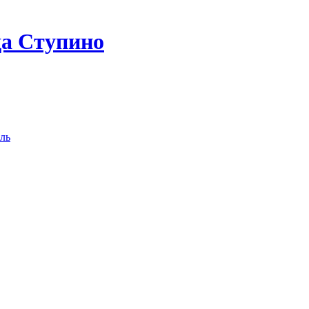
да Ступино
ль