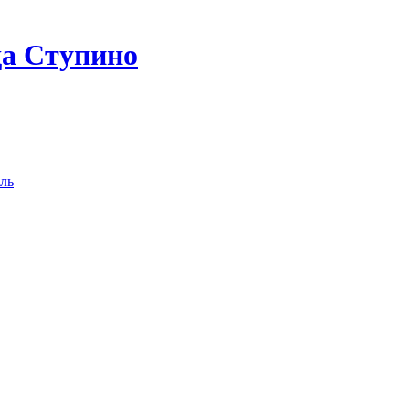
да Ступино
ль