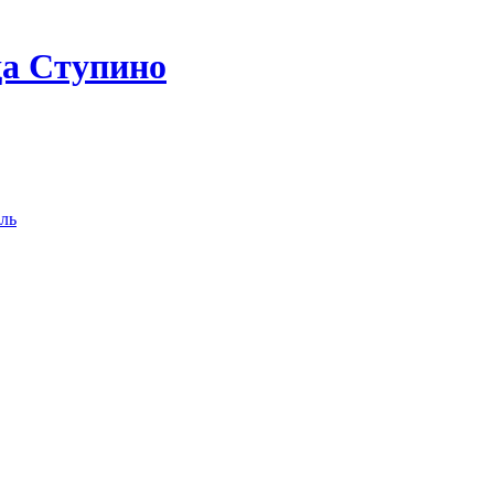
да Ступино
ль