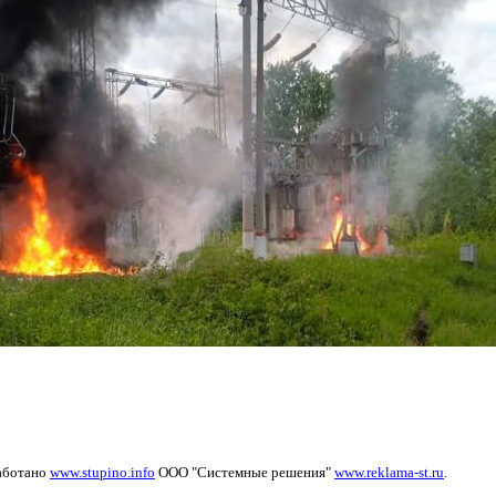
аботано
www.stupino.info
ООО "Системные решения"
www.reklama-st.ru
.