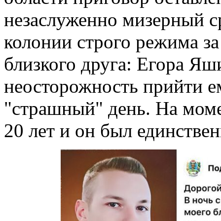
незаслуженно мизерный ср
колонии строго режима за
близкого друга: Егора Яш
неосторожность прийти е
"страшный" день. На моме
20 лет и он был единстве