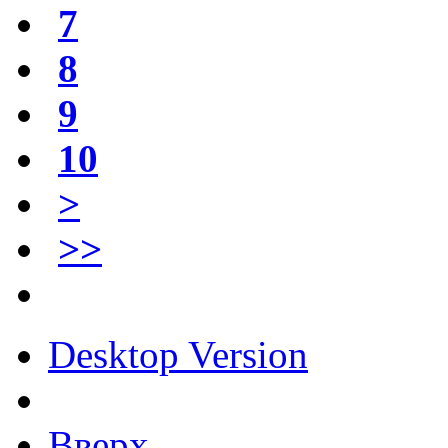
7
8
9
10
>
>>
Desktop Version
Вверх