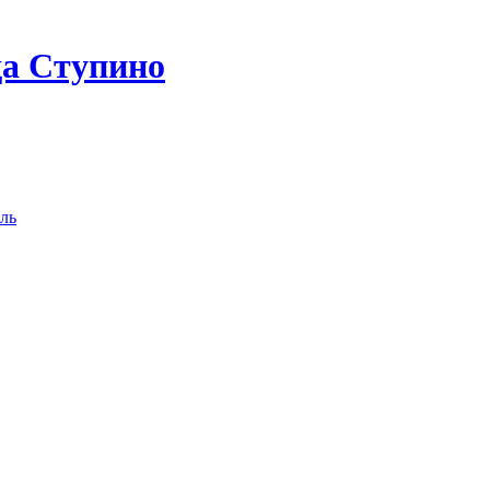
да Ступино
ль