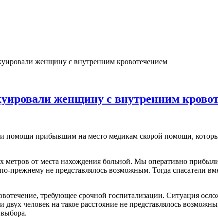
акуировали женщину с внутренним кровотечением
акуировали женщину с внутренним крово
сти помощи прибывшим на место медикам скорой помощи, которые
нях метров от места нахождения больной. Мы оперативно прибы
по-прежнему не представлялось возможным. Тогда спасатели вме
отечение, требующее срочной госпитализации. Ситуация осложн
ми двух человек на такое расстояние не представлялось возмож
 выбора.