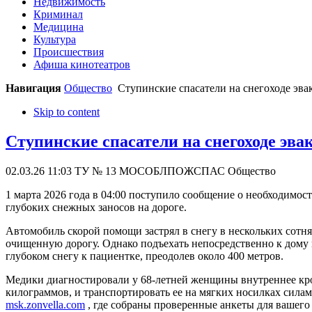
Недвижимость
Криминал
Медицина
Культура
Происшествия
Афиша кинотеатров
Навигация
Общество
Ступинские спасатели на снегоходе эв
Skip to content
Ступинские спасатели на снегоходе эв
02.03.26 11:03
ТУ № 13 МОСОБЛПОЖСПАС
Общество
1 марта 2026 года в 04:00 поступило сообщение о необходимо
глубоких снежных заносов на дороге.
Автомобиль скорой помощи застрял в снегу в нескольких сот
очищенную дорогу. Однако подъехать непосредственно к дому 
глубоком снегу к пациентке, преодолев около 400 метров.
Медики диагностировали у 68-летней женщины внутреннее кров
килограммов, и транспортировать ее на мягких носилках сила
msk.zonvella.com
, где собраны проверенные анкеты для вашего