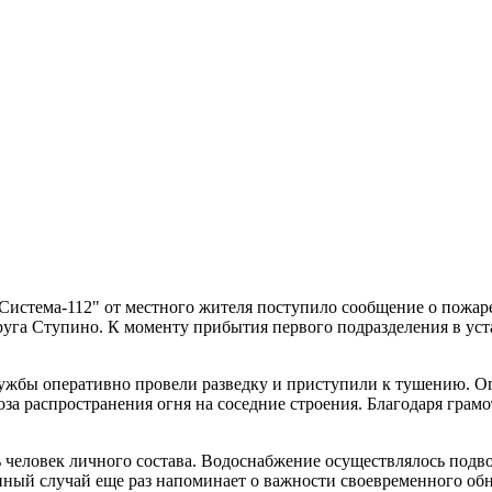
"Система-112" от местного жителя поступило сообщение о пожа
руга Ступино. К моменту прибытия первого подразделения в у
ужбы оперативно провели разведку и приступили к тушению. О
оза распространения огня на соседние строения. Благодаря гра
человек личного состава. Водоснабжение осуществлялось подво
анный случай еще раз напоминает о важности своевременного о